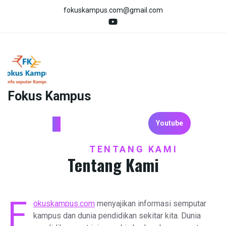
Skip
fokuskampus.com@gmail.com
to
content
Fokus Kampus
Youtube
HOME
TENTANG KAMI
/
Tentang Kami
F
okuskampus.com
menyajikan informasi semputar
kampus dan dunia pendidikan sekitar kita. Dunia