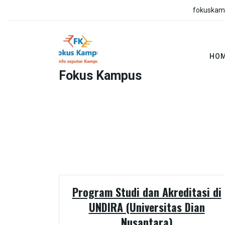
Skip
fokuskam
to
content
HO
Fokus Kampus
Program Studi dan Akreditasi di
UNDIRA (Universitas Dian
Nusantara)