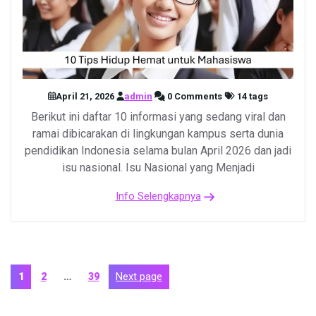
April 21, 2026
admin
0 Comments
14 tags
Berikut ini daftar 10 informasi yang sedang viral dan
ramai dibicarakan di lingkungan kampus serta dunia
pendidikan Indonesia selama bulan April 2026 dan jadi
isu nasional. Isu Nasional yang Menjadi
Info Selengkapnya
Posts
Page
Page
Page
Next page
1
2
…
39
pagination