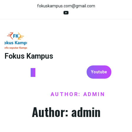
Skip
fokuskampus.com@gmail.com
to
content
Fokus Kampus
Youtube
HOME
AUTHOR: ADMIN
/
Author:
admin