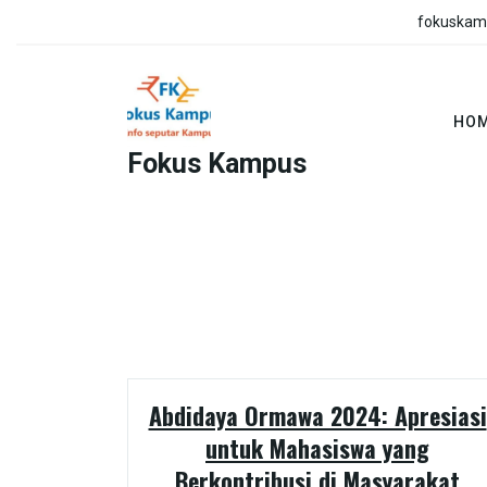
Skip
fokuskam
to
content
HO
Fokus Kampus
Abdidaya Ormawa 2024: Apresiasi
untuk Mahasiswa yang
Berkontribusi di Masyarakat