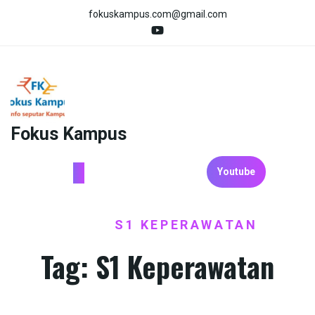
Skip
fokuskampus.com@gmail.com
to
content
Fokus Kampus
Youtube
HOME
S1 KEPERAWATAN
/
Tag:
S1 Keperawatan