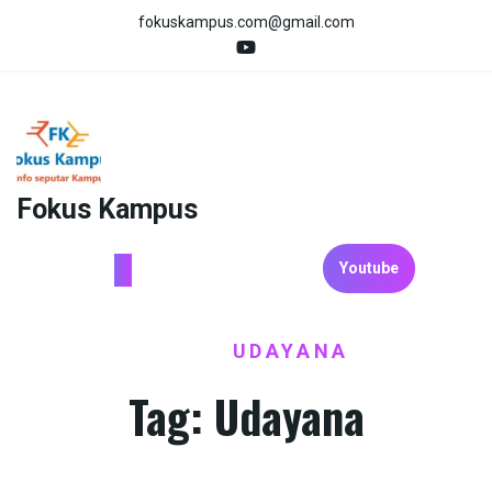
Skip
fokuskampus.com@gmail.com
to
content
Fokus Kampus
Youtube
HOME
UDAYANA
/
Tag:
Udayana