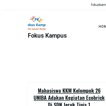
Skip
fokuskam
to
content
HO
Fokus Kampus
Mahasiswa KKM Kelompok 26
UNIBA Adakan Kegiatan Ecobrick
Di SDN Jeruk Tipis 1