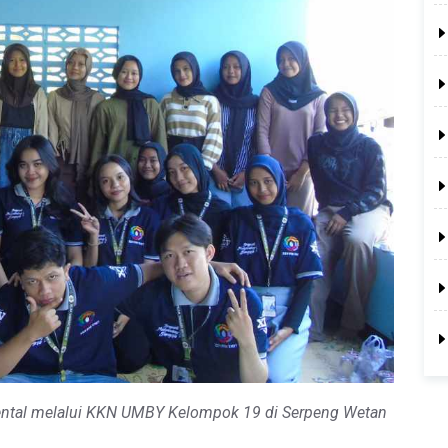
ental melalui KKN UMBY Kelompok 19 di Serpeng Wetan