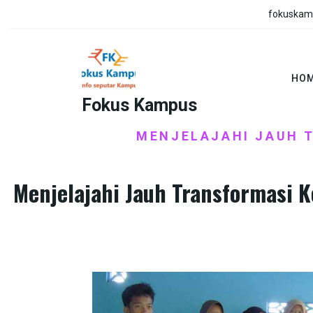
Skip
fokuskam
to
content
HO
Fokus Kampus
HOME
KKN
MENJELAJAHI JAUH 
/
/
Menjelajahi Jauh Transformasi 