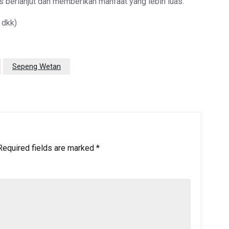
us berlanjut dan memberikan manfaat yang lebih luas.
 dkk)
Sepeng Wetan
Required fields are marked
*