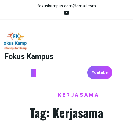
Skip
fokuskampus.com@gmail.com
to
content
Fokus Kampus
Youtube
HOME
KERJASAMA
/
Tag:
Kerjasama