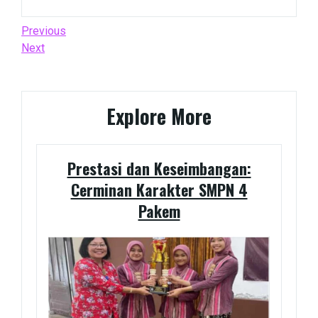
Post
Previous
Previous
Post
Next
Next
navigation
Post
Explore More
Prestasi dan Keseimbangan:
Cerminan Karakter SMPN 4
Pakem