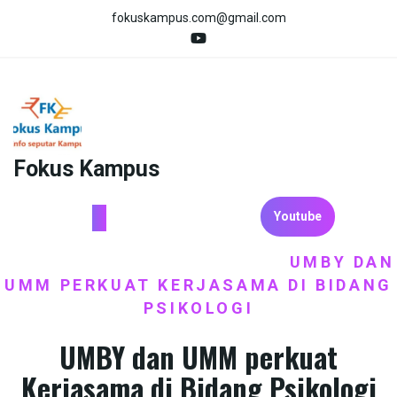
Skip
fokuskampus.com@gmail.com
to
content
Fokus Kampus
Youtube
HOME
BERITA
KERJASAMA
UMBY DAN
/
,
/
UMM PERKUAT KERJASAMA DI BIDANG
PSIKOLOGI
UMBY dan UMM perkuat
Kerjasama di Bidang Psikologi