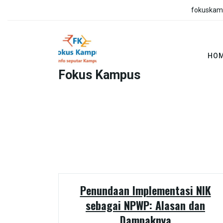
Skip
fokuskam
to
content
HO
Fokus Kampus
Penundaan Implementasi NIK
sebagai NPWP: Alasan dan
Dampaknya