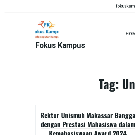
Skip
fokuskam
to
content
HO
Fokus Kampus
HOM
Tag:
Un
Rektor Unismuh Makassar Bangg
dengan Prestasi Mahasiswa dala
Kemahasiswaan Award 2024