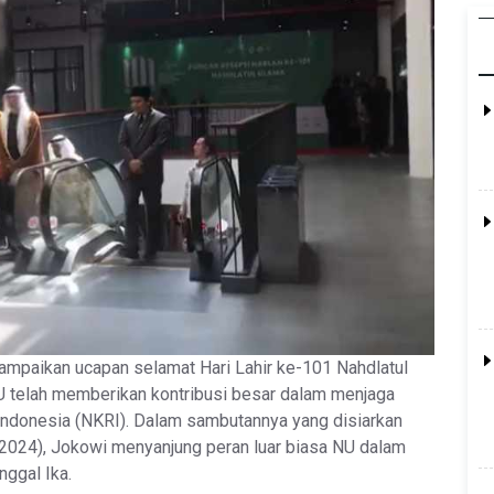
mpaikan ucapan selamat Hari Lahir ke-101 Nahdlatul
telah memberikan kontribusi besar dalam menjaga
Indonesia (NKRI). Dalam sambutannya yang disiarkan
024), Jokowi menyanjung peran luar biasa NU dalam
nggal Ika.