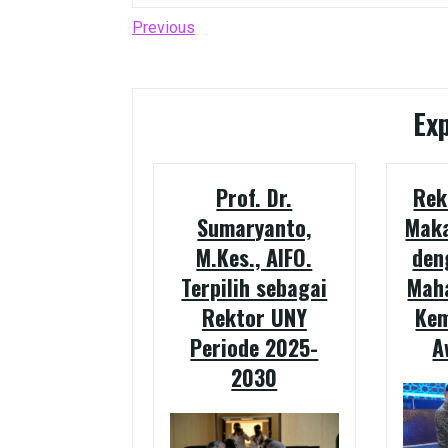
Post
Previous
Previous
Post
navigation
Ex
Prof. Dr.
Rek
Sumaryanto,
Mak
M.Kes., AIFO.
den
Terpilih sebagai
Mah
Rektor UNY
Ke
Periode 2025-
A
2030