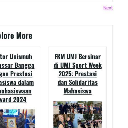
Next
Next
Post
plore More
tor Unismuh
FKM UMJ Bersinar
assar Bangga
di UMJ Sport Week
gan Prestasi
2025: Prestasi
asiswa dalam
dan Solidaritas
mahasiswaan
Mahasiswa
ward 2024