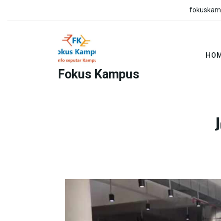
Skip
fokuskam
to
content
HO
Fokus Kampus
HOME
BERITA
/
,