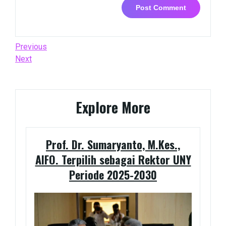
Post
Previous
Previous
Post
Next
Next
navigation
Post
Explore More
Prof. Dr. Sumaryanto, M.Kes.,
AIFO. Terpilih sebagai Rektor UNY
Periode 2025-2030