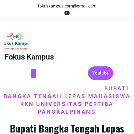
Skip
fokuskampus.com@gmail.com
to
content
Fokus Kampus
Youtube
HOME
BERITA
PENGABDIAN
BUPATI
/
,
/
BANGKA TENGAH LEPAS MAHASISWA
KKN UNIVERSITAS PERTIBA
PANGKALPINANG
Bupati Bangka Tengah Lepas