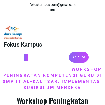
Skip
fokuskampus.com@gmail.com
to
content
Fokus Kampus
Youtube
HOME
BERITA
SEKOLAH
WORKSHOP
/
,
/
PENINGKATAN KOMPETENSI GURU DI
SMP IT AL-KAUTSAR: IMPLEMENTASI
KURIKULUM MERDEKA
Workshop Peningkatan