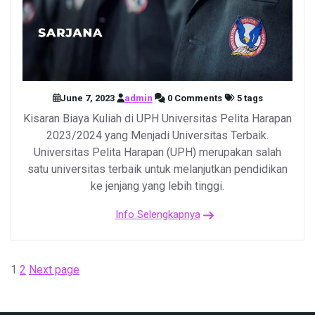
June 7, 2023
admin
0 Comments
5 tags
Kisaran Biaya Kuliah di UPH Universitas Pelita Harapan
2023/2024 yang Menjadi Universitas Terbaik.
Universitas Pelita Harapan (UPH) merupakan salah
satu universitas terbaik untuk melanjutkan pendidikan
ke jenjang yang lebih tinggi.
Info Selengkapnya
Posts
Page
Page
1
2
Next page
pagination