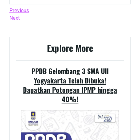
Post
Previous
Previous
Post
Next
Next
navigation
Post
Explore More
PPDB Gelombang 3 SMA UII
Yogyakarta Telah Dibuka!
Dapatkan Potongan IPMP hingga
40%!