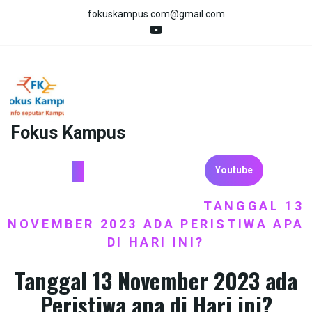
Skip
fokuskampus.com@gmail.com
to
content
Fokus Kampus
Youtube
HOME
ARTIKEL
BERITA
TANGGAL 13
/
,
/
NOVEMBER 2023 ADA PERISTIWA APA
DI HARI INI?
Tanggal 13 November 2023 ada
Peristiwa apa di Hari ini?