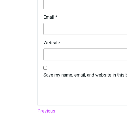
Email
*
Website
Save my name, email, and website in this 
Post
Previous
Previous
Post
navigation