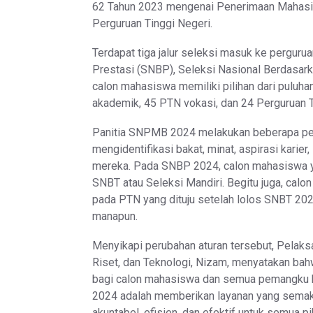
62 Tahun 2023 mengenai Penerimaan Mahasis
Perguruan Tinggi Negeri.
Terdapat tiga jalur seleksi masuk ke pergurua
Prestasi (SNBP), Seleksi Nasional Berdasar
calon mahasiswa memiliki pilihan dari puluh
akademik, 45 PTN vokasi, dan 24 Perguruan 
Panitia SNPMB 2024 melakukan beberapa per
mengidentifikasi bakat, minat, aspirasi karie
mereka. Pada SNBP 2024, calon mahasiswa yang
SNBT atau Seleksi Mandiri. Begitu juga, cal
pada PTN yang dituju setelah lolos SNBT 202
manapun.
Menyikapi perubahan aturan tersebut, Pelaksan
Riset, dan Teknologi, Nizam, menyatakan ba
bagi calon mahasiswa dan semua pemangku 
2024 adalah memberikan layanan yang semaki
akuntabel, efisien, dan efektif untuk semua pi