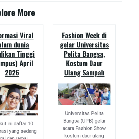
plore More
ormasi Viral
Fashion Week di
alam dunia
gelar Universitas
dikan Tinggi
Pelita Bangsa,
ampus) April
Kostum Daur
2026
Ulang Sampah
Universitas Pelita
Bangsa (UPB) gelar
kut ini daftar 10
acara Fashion Show
masi yang sedang
kostum daur ulang
iral dan ramai