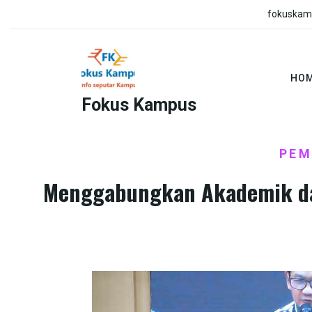
Skip
fokuskam
to
content
HO
Fokus Kampus
HOME
BERITA
EDUKASI
PEMERI
/
,
,
PEM
Menggabungkan Akademik dan