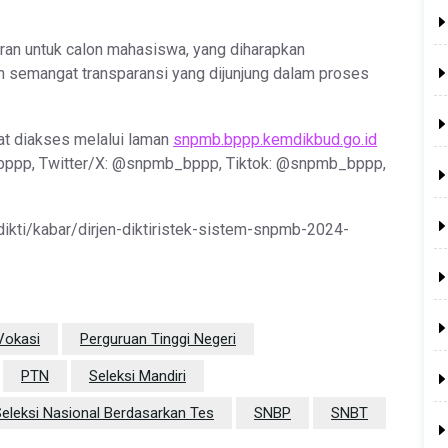
an untuk calon mahasiswa, yang diharapkan
n semangat transparansi yang dijunjung dalam proses
t diakses melalui laman
snpmb.bppp.kemdikbud.go.id
ppp, Twitter/X: @snpmb_bppp, Tiktok: @snpmb_bppp,
r-dikti/kabar/dirjen-diktiristek-sistem-snpmb-2024-
Vokasi
Perguruan Tinggi Negeri
PTN
Seleksi Mandiri
eleksi Nasional Berdasarkan Tes
SNBP
SNBT