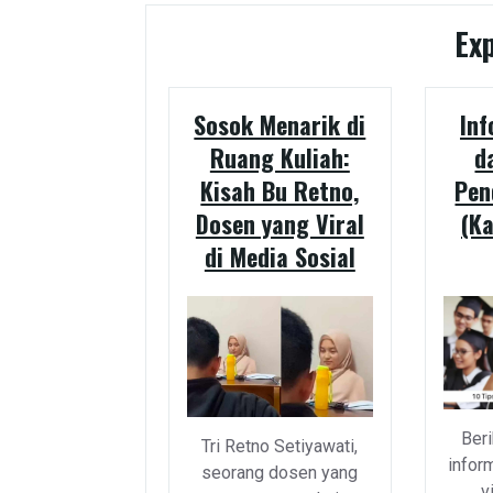
Ex
Sosok Menarik di
Inf
Ruang Kuliah:
d
Kisah Bu Retno,
Pen
Dosen yang Viral
(K
di Media Sosial
Beri
Tri Retno Setiyawati,
infor
seorang dosen yang
v