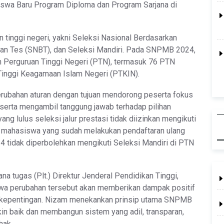
wa Baru Program Diploma dan Program Sarjana di
n tinggi negeri, yakni Seleksi Nasional Berdasarkan
kan Tes (SNBT), dan Seleksi Mandiri. Pada SNPMB 2024,
an Perguruan Tinggi Negeri (PTN), termasuk 76 PTN
Tinggi Keagamaan Islam Negeri (PTKIN).
ubahan aturan dengan tujuan mendorong peserta fokus
r, serta mengambil tanggung jawab terhadap pilihan
 lulus seleksi jalur prestasi tidak diizinkan mengikuti
on mahasiswa yang sudah melakukan pendaftaran ulang
4 tidak diperbolehkan mengikuti Seleksi Mandiri di PTN
a tugas (Plt.) Direktur Jenderal Pendidikan Tinggi,
hwa perubahan tersebut akan memberikan dampak positif
kepentingan. Nizam menekankan prinsip utama SNPMB
n baik dan membangun sistem yang adil, transparan,
hak.