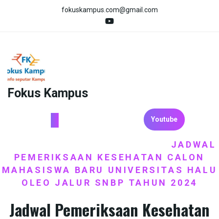
Skip
fokuskampus.com@gmail.com
to
content
Fokus Kampus
Youtube
HOME
BERITA
BIAYA KULIAH
JADWAL
/
,
/
PEMERIKSAAN KESEHATAN CALON
MAHASISWA BARU UNIVERSITAS HALU
OLEO JALUR SNBP TAHUN 2024
Jadwal Pemeriksaan Kesehatan