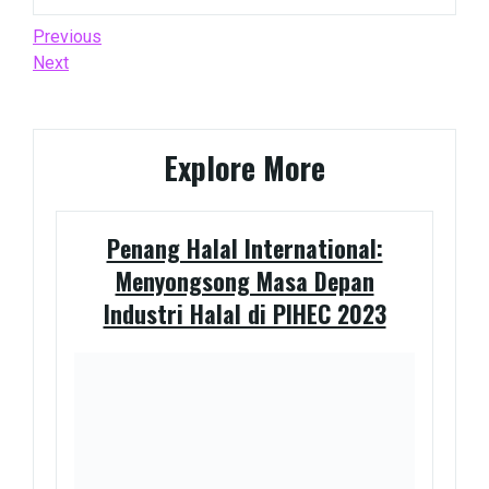
Post
Previous
Previous
Post
Next
Next
navigation
Post
Explore More
Penang Halal International:
Menyongsong Masa Depan
Industri Halal di PIHEC 2023