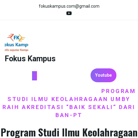
Skip
fokuskampus.com@gmail.com
to
content
Fokus Kampus
Youtube
HOME
BERITA
PENDIDIKAN
PROGRAM
/
,
/
STUDI ILMU KEOLAHRAGAAN UMBY
RAIH AKREDITASI “BAIK SEKALI” DARI
BAN-PT
Program Studi Ilmu Keolahragaan