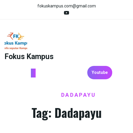
Skip
fokuskampus.com@gmail.com
to
content
Fokus Kampus
Youtube
HOME
DADAPAYU
/
Tag:
Dadapayu