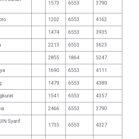
1573
6553
3790
oro
1202
6553
4162
1474
6553
3935
a
2213
6553
3623
2855
1864
5247
aya
1690
6553
4111
g
1479
6553
4389
gkurat
1541
6553
4357
ia
2466
6553
3790
UIN Syarif
1735
6553
4327