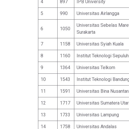
4
897
IPB University
5
990
Universitas Airlangga
Universitas Sebelas Mar
6
1050
Surakarta
7
1158
Universitas Syiah Kuala
8
1160
Institut Teknologi Sepul
9
1364
Universitas Telkom
10
1543
Institut Teknologi Bandun
11
1591
Universitas Bina Nusantar
12
1717
Universitas Sumatera Utar
13
1733
Universitas Lampung
14
1758
Universitas Andalas