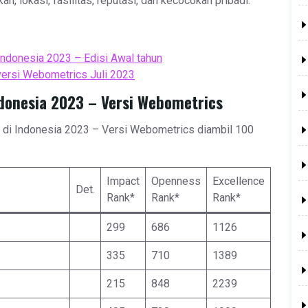
n, lokasi, fasilitas, reputasi, dan kecocokan pribadi.
Indonesia 2023 – Edisi Awal tahun
 versi Webometrics Juli 2023
ndonesia 2023 – Versi Webometrics
as di Indonesia 2023 – Versi Webometrics diambil 100
Impact
Openness
Excellence
Det.
Rank*
Rank*
Rank*
299
686
1126
335
710
1389
215
848
2239