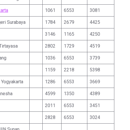
arta
1061
6553
3081
geri Surabaya
1784
2679
4425
3146
1165
4250
Tirtayasa
2802
1729
4519
ang
1036
6553
3739
1159
2218
5398
 Yogyakarta
1286
6553
3669
anesha
4599
1350
4389
2011
6553
3451
2828
6553
3024
 UIN Sunan