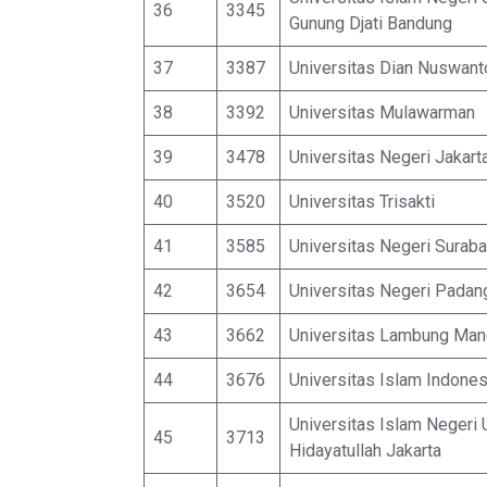
36
3345
Gunung Djati Bandung
37
3387
Universitas Dian Nuswant
38
3392
Universitas Mulawarman
39
3478
Universitas Negeri Jakart
40
3520
Universitas Trisakti
41
3585
Universitas Negeri Surab
42
3654
Universitas Negeri Padan
43
3662
Universitas Lambung Man
44
3676
Universitas Islam Indones
Universitas Islam Negeri 
45
3713
Hidayatullah Jakarta