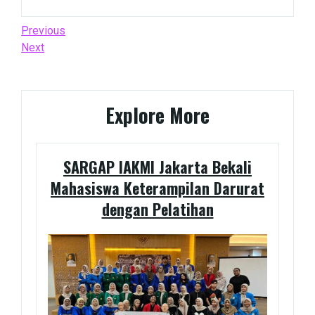
Post
Previous
Previous
Post
Next
Next
navigation
Post
Explore More
SARGAP IAKMI Jakarta Bekali
Mahasiswa Keterampilan Darurat
dengan Pelatihan