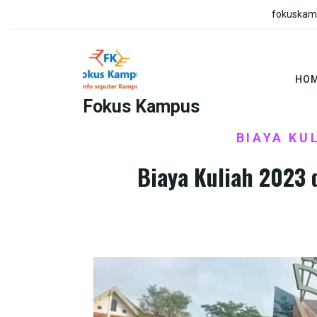
Skip
fokuskam
to
content
HO
Fokus Kampus
HOME
BIAYA KULIAH
BIAYA KU
/
/
Biaya Kuliah 2023 