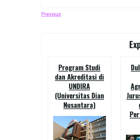
Post
Previous
Previous
Post
navigation
Ex
Program Studi
Du
dan Akreditasi di
UNDIRA
Agr
(Universitas Dian
Juru
Nusantara)
Per