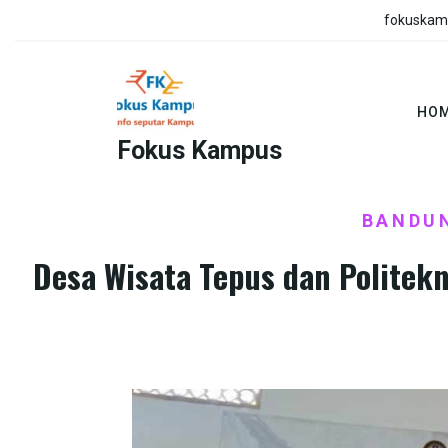
Skip
fokuskam
to
content
HO
Fokus Kampus
HOME
ARTIKEL
KERJASAMA
PEMER
/
,
,
BANDUN
Desa Wisata Tepus dan Politek