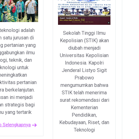
teknologi adalah
Sekolah Tinggi Ilmu
h satu jurusan di
Kepolisian (STIK) akan
g pertanian yang
diubah menjadi
gabungkan ilmu
Universitas Kepolisian
logi, teknik, dan
Indonesia. Kapolri
eknologi untuk
Jenderal Listyo Sigit
eningkatkan
Prabowo
ktivitas pertanian
mengumumkan bahwa
ra berkelanjutan.
STIK telah menerima
usan ini menjadi
surat rekomendasi dari
an strategis bagi
Kementerian
u yang tertarik
Pendidikan,
Kebudayaan, Riset, dan
o Selengkapnya
Teknologi