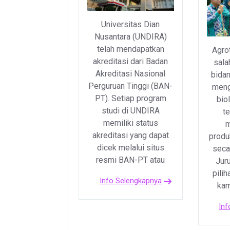
Universitas Dian
Nusantara (UNDIRA)
telah mendapatkan
Agro
akreditasi dari Badan
sala
Akreditasi Nasional
bidan
Perguruan Tinggi (BAN-
meng
PT). Setiap program
bio
studi di UNDIRA
t
memiliki status
m
akreditasi yang dapat
produ
dicek melalui situs
seca
resmi BAN-PT atau
Jur
pilih
Info Selengkapnya
kam
Inf