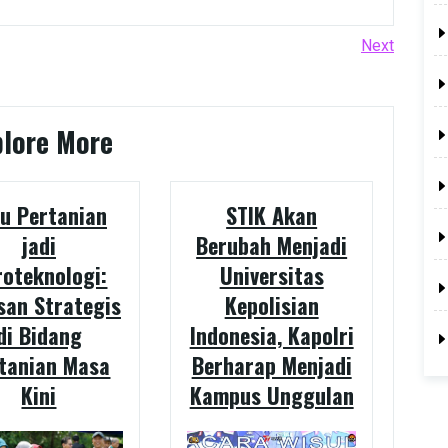
Next
Next
Post
plore More
lu Pertanian
STIK Akan
jadi
Berubah Menjadi
oteknologi:
Universitas
san Strategis
Kepolisian
di Bidang
Indonesia, Kapolri
tanian Masa
Berharap Menjadi
Kini
Kampus Unggulan