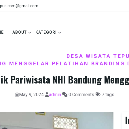
pus.com@gmail.com
ME
ABOUT
KATEGORI
INTAH
PENGABDIAN
DESA WISATA TEPU
,
/
G MENGGELAR PELATIHAN BRANDING 
nik Pariwisata NHI Bandung Mengge
May 9, 2024
admin
0 Comments
7 tags
I