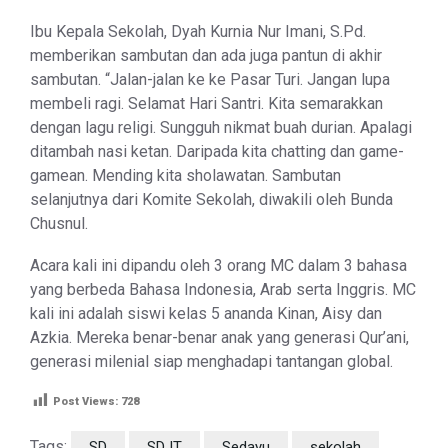
Ibu Kepala Sekolah, Dyah Kurnia Nur Imani, S.Pd.
memberikan sambutan dan ada juga pantun di akhir
sambutan. “Jalan-jalan ke ke Pasar Turi. Jangan lupa
membeli ragi. Selamat Hari Santri. Kita semarakkan
dengan lagu religi. Sungguh nikmat buah durian. Apalagi
ditambah nasi ketan. Daripada kita chatting dan game-
gamean. Mending kita sholawatan. Sambutan
selanjutnya dari Komite Sekolah, diwakili oleh Bunda
Chusnul.
Acara kali ini dipandu oleh 3 orang MC dalam 3 bahasa
yang berbeda Bahasa Indonesia, Arab serta Inggris. MC
kali ini adalah siswi kelas 5 ananda Kinan, Aisy dan
Azkia. Mereka benar-benar anak yang generasi Qur’ani,
generasi milenial siap menghadapi tantangan global.
Post Views:
728
Tags:
SD
SD IT
Sedayu
sekolah