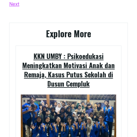
Post
Next
Next
navigation
Post
Explore More
KKN UMBY : Psikoedukasi
Meningkatkan Motivasi Anak dan
Remaja, Kasus Putus Sekolah di
Dusun Cempluk