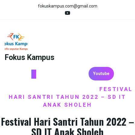
Skip
fokuskampus.com@gmail.com
to
content
Fokus Kampus
Youtube
HOME
BERITA
PENDIDIKAN
FESTIVAL
/
,
/
HARI SANTRI TAHUN 2022 – SD IT
ANAK SHOLEH
Festival Hari Santri Tahun 2022 –
SD IT Anak Sholeh