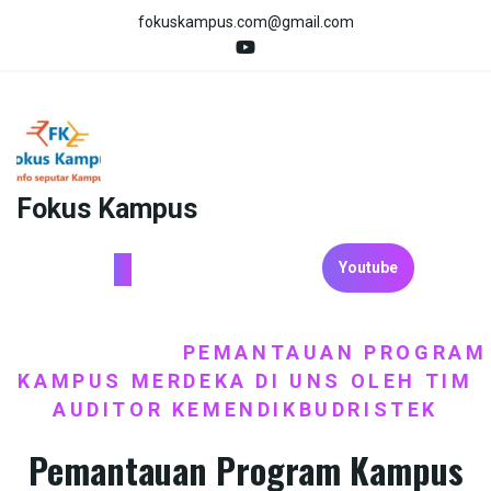
Skip
fokuskampus.com@gmail.com
to
content
Fokus Kampus
Youtube
HOME
BERITA
KERJASAMA
/
,
,
PEMERINTAH
PEMANTAUAN PROGRAM
/
KAMPUS MERDEKA DI UNS OLEH TIM
AUDITOR KEMENDIKBUDRISTEK
Pemantauan Program Kampus